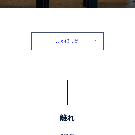
ふかほり邸
離れ