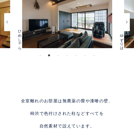
chevron_left
chevron_right
ゆすらうめ
ゆずりは
全室離れのお部屋は無農薬の畳や漆喰の壁、
柿渋で色付けされた柱などすべてを
自然素材で設えています。