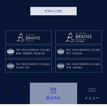
ENGLISH
©︎ふかほり邸
location_on
calendar_month
アクセス
宿泊予約
メニュー