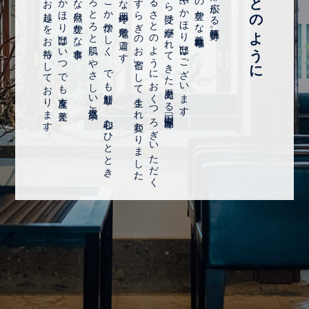
ふるさとのように
皆様のお越しをお待ちしております。
「ふかほり邸」はいつでも支度を整え、
豊かな自然、豊かな食事。
とろとろと肌にやさしい天然温泉、
どこか懐かしく、でも新鮮な、心和むひととき。
緑豊かな四千坪の敷地で過ごす
「やすらぎのお宿」として生まれ変わりました。
ふるさとのようにおくつろぎいただく
江戸時代から受け継がれてきた歴史ある旧家「深堀邸」。
「天然田園温泉 ふかほり邸」はございます。
その豊かな穀倉地帯に
福岡県南部に広がる筑後平野。